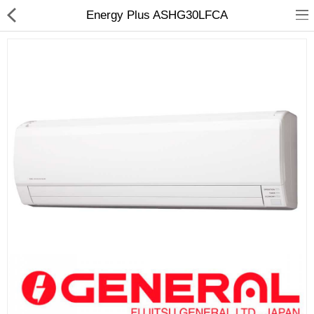
Energy Plus ASHG30LFCA
Кондиционирование
Системы вентиляции
Отопление
сравнить
Закладки (0)
$
Валюта