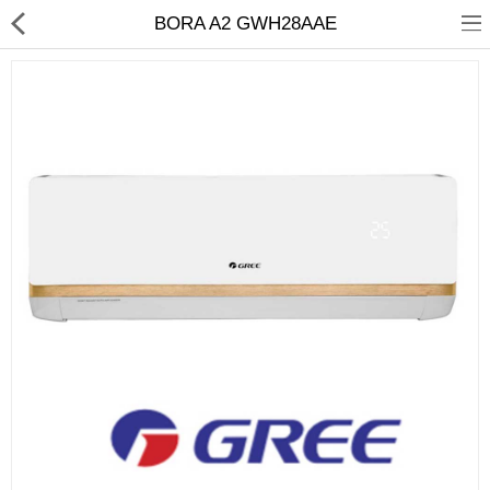
BORA A2 GWH28AAE
Кондиционирование
Системы вентиляции
Отопление
сравнить
Закладки (0)
$
Валюта