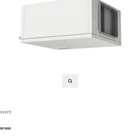
ovent
личии