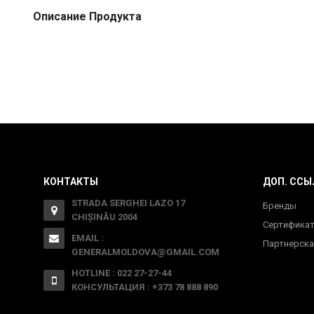
Описание Продукта
КОНТАКТЫ
ДОП. ССЫ
STRADA SERGHEI LAZO 17
Бренды
CHIȘINĂU 2004
Сертифика
EMAIL :
Партнерска
GENERALMOLDOVA@GMAIL.COM
HOTLINE : 022 27-27-44
КОНСУЛЬТАЦИЯ : +373 78 888 890