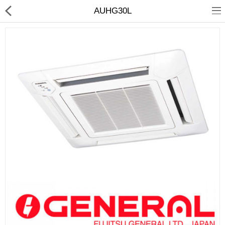
AUHG30L
Кондиционирование
Системы вентиляции
Отопление
сравнить
Закладки (0)
$
Валюта