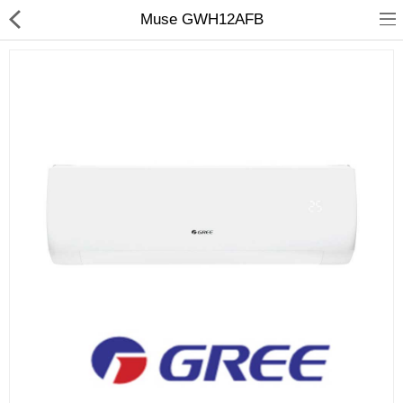
Muse GWH12AFB
Кондиционирование
Системы вентиляции
Отопление
сравнить
Закладки (0)
$
Валюта