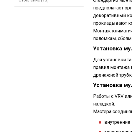
Стандартно монта
Отопление (13)
предполагает ор
декоративный кор
прокладывают ко
Монтаж климатиче
поломкам, сбоям 
Установка му
Для установки т
правил монтажа 
дренажной трубки
Установка му
Работы с VRV или
наладкой.
Мастера соединя
внутренние 
модули упра