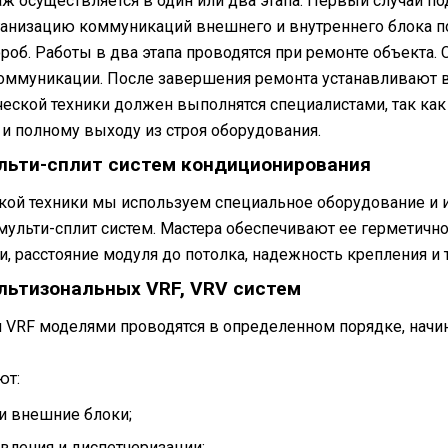
ж осуществляется в один или два этапа. Первый случай по
ганизацию коммуникаций внешнего и внутреннего блока п
об. Работы в два этапа проводятся при ремонте объекта. 
ммуникации. После завершения ремонта устанавливают в
ской техники должен выполнятся специалистами, так как 
и полному выходу из строя оборудования.
льти-сплит систем кондиционирования
акой техники мы используем специальное оборудование и
мульти-сплит систем. Мастера обеспечивают ее герметично
, расстояние модуля до потолка, надежность крепления и т
льтизональных VRF, VRV систем
 VRF моделями проводятся в определенном порядке, начин
ют:
и внешние блоки;
вления и диспетчеризации;