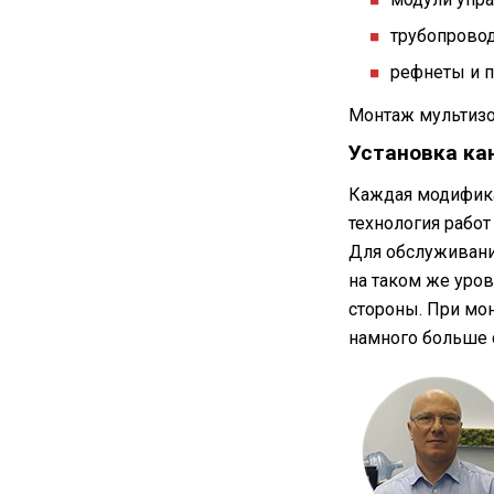
трубопровод
рефнеты и п
Монтаж мультизон
Установка ка
Каждая модифика
технология рабо
Для обслуживани
на таком же уро
стороны. При мон
намного больше 