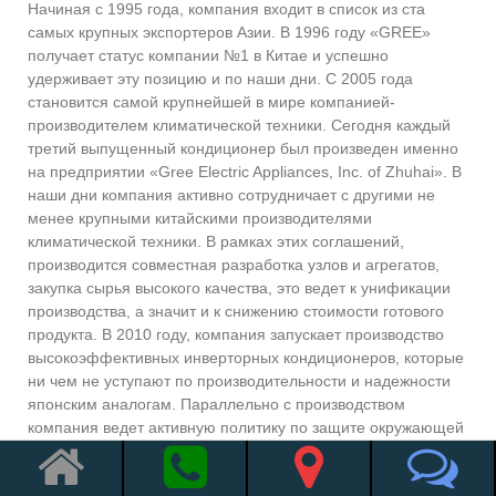
Начиная с 1995 года, компания входит в список из ста
самых крупных экспортеров Азии. В 1996 году «GREE»
получает статус компании №1 в Китае и успешно
удерживает эту позицию и по наши дни. С 2005 года
становится самой крупнейшей в мире компанией-
производителем климатической техники. Сегодня каждый
третий выпущенный кондиционер был произведен именно
на предприятии «Gree Electric Appliances, Inc. of Zhuhai». В
наши дни компания активно сотрудничает с другими не
менее крупными китайскими производителями
климатической техники. В рамках этих соглашений,
производится совместная разработка узлов и агрегатов,
закупка сырья высокого качества, это ведет к унификации
производства, а значит и к снижению стоимости готового
продукта. В 2010 году, компания запускает производство
высокоэффективных инверторных кондиционеров, которые
ни чем не уступают по производительности и надежности
японским аналогам. Параллельно с производством
компания ведет активную политику по защите окружающей
среды, внедряя в свою технику самые передовые
энергосберегающие технологии.