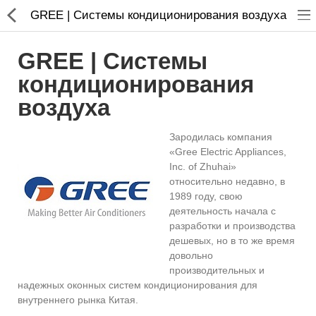
GREE | Системы кондиционирования воздуха
GREE | Системы
кондиционирования
воздуха
Кондиционирование
Зародилась компания
Системы вентиляции
«Gree Electric Appliances,
Inc. of Zhuhai»
Отопление
относительно недавно, в
1989 году, свою
деятельность начала с
сравнить
Закладки (0)
разработки и производства
дешевых, но в то же время
$
довольно
производительных и
Валюта
надежных оконных систем кондиционирования для
внутреннего рынка Китая.