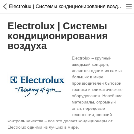
Electrolux | Системы кондиционирования воздуха
Electrolux | Системы
кондиционирования
воздуха
Кондиционирование
Electrolux – крупный
Системы вентиляции
шведский концерн,
является одним из самых
Отопление
больших в мире
производителей бытовой
техники и климатического
сравнить
Закладки (0)
оборудования. Новейшие
материалы, огромный
$
опыт, передовые
технологии, жесткий
Валюта
контроль качества – все это делает кондиционеры от
Electrolux одними из лучших в мире.