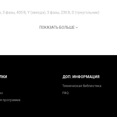
 фазы, 400 В, Y (звезда), 3 фазы, 230 В, D (треугольник)
ПОКАЗАТЬ БОЛЬШЕ
ЛКИ
ДОП. ИНФОРМАЦИЯ
Техническая библиотека
ты
FAQ
я программа