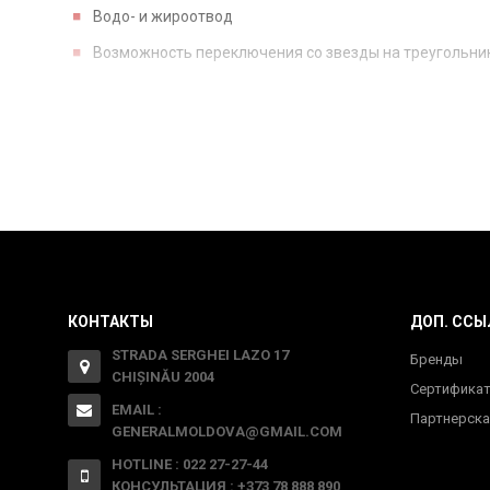
Bодо- и жироотвод
Возможность переключения со звезды на треугольник, 3
КОНТАКТЫ
ДОП. ССЫ
STRADA SERGHEI LAZO 17
Бренды
CHIȘINĂU 2004
Сертифика
EMAIL :
Партнерска
GENERALMOLDOVA@GMAIL.COM
HOTLINE : 022 27-27-44
КОНСУЛЬТАЦИЯ : +373 78 888 890